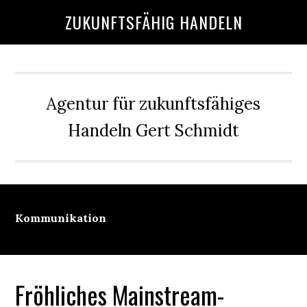
Skip
Skip
Skip
Skip
ZUKUNFTSFÄHIG HANDELN
to
to
to
to
main
primary
secondary
footer
content
sidebar
sidebar
Agentur für zukunftsfähiges
Handeln Gert Schmidt
Kommunikation
Fröhliches Mainstream-