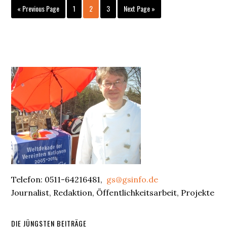
Go
Go
Go
Go
Go
«
Previous Page
1
2
3
Next Page »
to
to
to
to
to
page
page
page
Primary
Sidebar
Telefon: 0511-64216481,
gs@gsinfo.de
Journalist, Redaktion, Öffentlichkeitsarbeit, Projekte
DIE JÜNGSTEN BEITRÄGE