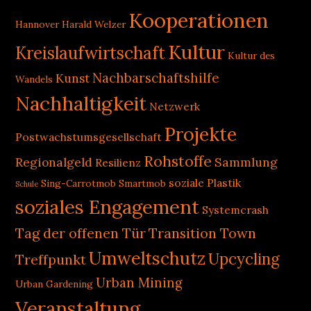
Kooperationen
Hannover
Harald Welzer
Kultur
Kreislaufwirtschaft
Kultur des
Nachbarschaftshilfe
Kunst
Wandels
Nachhaltigkeit
Netzwerk
Projekte
Postwachstumsgesellschaft
Rohstoffe
Regionalgeld
Sammlung
Resilienz
soziale Plastik
Sing-Carrotmob
Smartmob
Schule
soziales Engagement
Systemcrash
Tag der offenen Tür
Transition Town
Umweltschutz
Upcycling
Treffpunkt
Urban Mining
Urban Gardening
Veranstaltung