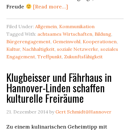
about
Freude
[Read more…]
Sinnstiftend
und
Filed Under:
Allgemein
,
Kommunikation
nachahmenswert:
Tagged With:
achtsames Wirtschaften
,
Bildung
,
das
Bürgerengagement
,
Gemeinwohl
,
Kooperationen
,
fb-
Kultur
,
Nachhaltigkeit
,
soziale Netzwerke
,
soziales
Konto
Engagement
,
Treffpunkt
,
Zukunftsfähigkeit
dauerhaft
Klugbeisser und Fährhaus in
löschen
Hannover-Linden schaffen
kulturelle Freiräume
21. Dezember 2014
by
Gert Schmidt@Hannover
Zu einem kulinarischen Geheimtipp mit