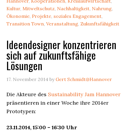
Linden
Hannover
,
Kooperationen
,
Kreislaufwirtschaft
,
Kultur
,
Mitweltschutz
,
Nachhaltigkeit
,
Nahrung
,
schaffen
Ökonomie
,
Projekte
,
soziales Engagement
,
kulturelle
Transition Town
,
Veranstaltung
,
Zukunftsfähigkeit
Freiräum
Ideendesigner konzentrieren
sich auf zukunftsfähige
Lösungen
17. November 2014
by
Gert Schmidt@Hannover
Die Akteure des
Sustainability Jam Hannover
präsentieren in einer Woche ihre 2014er
Prototypen:
23.11.2014, 15:00 – 16:30 Uhr