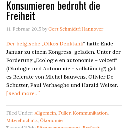
Konsumieren bedroht die
Freiheit
11. Februar 2015
by
Gert Schmidt@Hannover
Der belgische „Oikos Denktank
“ hatte Ende
Januar zu einem Kongress geladen. Unter der
Forderung „Ecologie en autonomie – volzet!“
(Ökologie und Autonomie – vollständig!) gab
es Referate von Michel Bauwens, Olivier De
Schutter, Paul Verhaeghe und Harald Welzer.
about
[Read more…]
Fröhliches
Mainstream-
Filed Under:
Allgemein
,
Fuller
,
Kommunikation
,
Konsumieren
Mitweltschutz
,
Ökonomie
bedroht
Tagged With:
Bürgerengagement
,
Freiheit
,