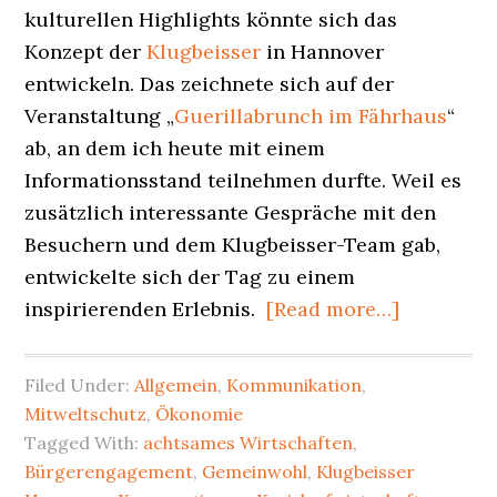
kulturellen Highlights könnte sich das
Konzept der
Klugbeisser
in Hannover
entwickeln. Das zeichnete sich auf der
Veranstaltung „
Guerillabrunch im Fährhaus
“
ab, an dem ich heute mit einem
Informationsstand teilnehmen durfte. Weil es
zusätzlich interessante Gespräche mit den
Besuchern und dem Klugbeisser-Team gab,
entwickelte sich der Tag zu einem
about
inspirierenden Erlebnis.
[Read more…]
Klugbeiss
und
Filed Under:
Allgemein
,
Kommunikation
,
Fährhaus
Mitweltschutz
,
Ökonomie
in
Tagged With:
achtsames Wirtschaften
,
Hannover
Bürgerengagement
,
Gemeinwohl
,
Klugbeisser