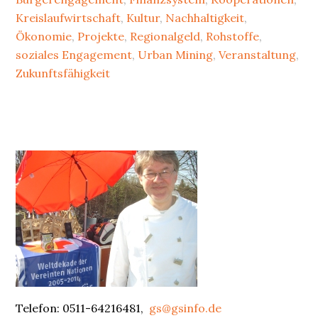
–
Kreislaufwirtschaft
,
Kultur
,
Nachhaltigkeit
,
ein
Ökonomie
,
Projekte
,
Regionalgeld
,
Rohstoffe
,
soziales Engagement
,
Urban Mining
,
Veranstaltung
,
ökonomisches
Zukunftsfähigkeit
Forschungslabor
Primary
Sidebar
Telefon: 0511-64216481,
gs@gsinfo.de