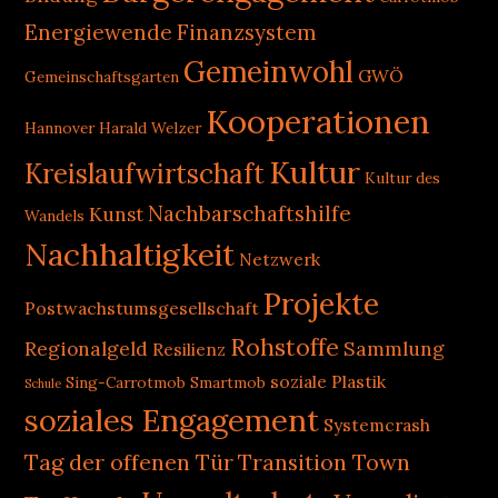
Energiewende
Finanzsystem
Gemeinwohl
GWÖ
Gemeinschaftsgarten
Kooperationen
Hannover
Harald Welzer
Kultur
Kreislaufwirtschaft
Kultur des
Nachbarschaftshilfe
Kunst
Wandels
Nachhaltigkeit
Netzwerk
Projekte
Postwachstumsgesellschaft
Rohstoffe
Regionalgeld
Sammlung
Resilienz
soziale Plastik
Sing-Carrotmob
Smartmob
Schule
soziales Engagement
Systemcrash
Tag der offenen Tür
Transition Town