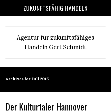
Skip
Skip
Skip
Skip
ZUKUNFTSFÄHIG HANDELN
to
to
to
to
main
primary
secondary
footer
content
sidebar
sidebar
Agentur für zukunftsfähiges
Handeln Gert Schmidt
Archives for Juli 2015
Der Kulturtaler Hannover