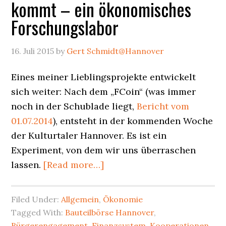
kommt – ein ökonomisches
Forschungslabor
16. Juli 2015
by
Gert Schmidt@Hannover
Eines meiner Lieblingsprojekte entwickelt
sich weiter: Nach dem „FCoin“ (was immer
noch in der Schublade liegt,
Bericht vom
01.07.2014
), entsteht in der kommenden Woche
der Kulturtaler Hannover. Es ist ein
Experiment, von dem wir uns überraschen
about
lassen.
[Read more…]
Der
Kulturtaler
Filed Under:
Allgemein
,
Ökonomie
Hannover
Tagged With:
Bauteilbörse Hannover
,
kommt
Bürgerengagement
,
Finanzsystem
,
Kooperationen
,