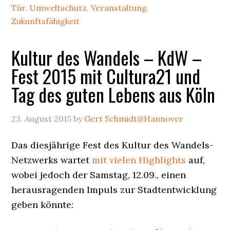
Rikscha
Tür
,
Umweltschutz
,
Veranstaltung
,
Zukunftsfähigkeit
Kultur des Wandels – KdW –
Fest 2015 mit Cultura21 und
Tag des guten Lebens aus Köln
23. August 2015
by
Gert Schmidt@Hannover
Das diesjährige Fest des Kultur des Wandels-
Netzwerks wartet
mit vielen Highlights
auf,
wobei jedoch der Samstag, 12.09., einen
herausragenden Impuls zur Stadtentwicklung
geben könnte: