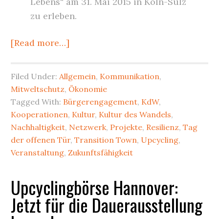
Lebens“ am 31. Mai 2015 in Köln-Sülz
zu erleben.
about
[Read more…]
Kultur
des
Filed Under:
Allgemein
,
Kommunikation
,
Wandels
Mitweltschutz
,
Ökonomie
–
Tagged With:
Bürgerengagement
,
KdW
,
KdW
Kooperationen
,
Kultur
,
Kultur des Wandels
,
–
Nachhaltigkeit
,
Netzwerk
,
Projekte
,
Resilienz
,
Tag
der offenen Tür
,
Transition Town
,
Upcycling
,
Fest
Veranstaltung
,
Zukunftsfähigkeit
2015
mit
Upcyclingbörse Hannover:
Cultura21
Jetzt für die Dauerausstellung
und
Tag