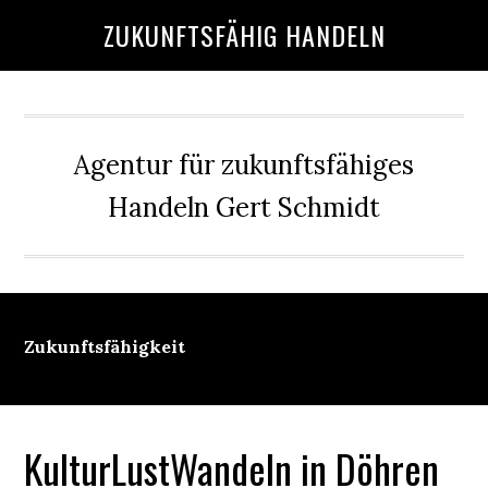
Skip
Skip
Skip
Skip
ZUKUNFTSFÄHIG HANDELN
to
to
to
to
main
primary
secondary
footer
content
sidebar
sidebar
Agentur für zukunftsfähiges
Handeln Gert Schmidt
Zukunftsfähigkeit
KulturLustWandeln in Döhren