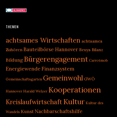
THEMEN
achtsames Wirtschaften
achtsames
Bauteilbörse Hannover
Zuhören
Beuys
Bilanz
Bürgerengagement
Bildung
Carrotmob
Energiewende
Finanzsystem
Gemeinwohl
GWÖ
Gemeinschaftsgarten
Kooperationen
Hannover
Harald Welzer
Kultur
Kreislaufwirtschaft
Kultur des
Nachbarschaftshilfe
Kunst
Wandels