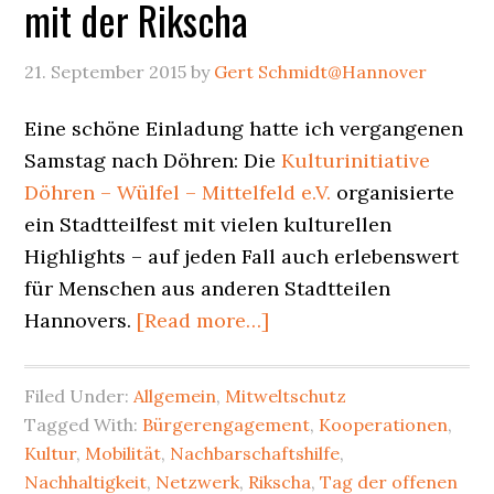
mit der Rikscha
21. September 2015
by
Gert Schmidt@Hannover
Eine schöne Einladung hatte ich vergangenen
Samstag nach Döhren: Die
Kulturinitiative
Döhren – Wülfel – Mittelfeld e.V.
organisierte
ein Stadtteilfest mit vielen kulturellen
Highlights – auf jeden Fall auch erlebenswert
für Menschen aus anderen Stadtteilen
about
Hannovers.
[Read more…]
KulturLustWandeln
in
Filed Under:
Allgemein
,
Mitweltschutz
Döhren
Tagged With:
Bürgerengagement
,
Kooperationen
,
mit
Kultur
,
Mobilität
,
Nachbarschaftshilfe
,
der
Nachhaltigkeit
,
Netzwerk
,
Rikscha
,
Tag der offenen