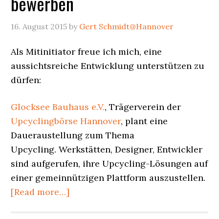
bewerben
des
guten
16. August 2015
by
Gert Schmidt@Hannover
Lebens
aus
Als Mitinitiator freue ich mich, eine
Köln
aussichtsreiche Entwicklung unterstützen zu
dürfen:
Glocksee Bauhaus e.V.
, Trägerverein der
Upcyclingbörse Hannover
, plant eine
Daueraustellung zum Thema
Upcycling. Werkstätten, Designer, Entwickler
sind aufgerufen, ihre Upcycling-Lösungen auf
einer gemeinnützigen Plattform auszustellen.
about
[Read more…]
Upcyclingbörse