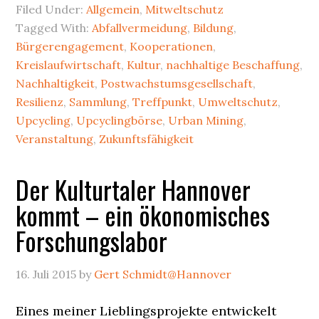
Hannover:
Filed Under:
Allgemein
,
Mitweltschutz
Jetzt
Tagged With:
Abfallvermeidung
,
Bildung
,
für
Bürgerengagement
,
Kooperationen
,
die
Kreislaufwirtschaft
,
Kultur
,
nachhaltige Beschaffung
,
Dauerausstellung
Nachhaltigkeit
,
Postwachstumsgesellschaft
,
Resilienz
,
Sammlung
,
Treffpunkt
,
Umweltschutz
,
bewerben
Upcycling
,
Upcyclingbörse
,
Urban Mining
,
Veranstaltung
,
Zukunftsfähigkeit
Der Kulturtaler Hannover
kommt – ein ökonomisches
Forschungslabor
16. Juli 2015
by
Gert Schmidt@Hannover
Eines meiner Lieblingsprojekte entwickelt