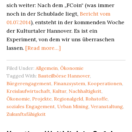
sich weiter: Nach dem „FCoin“ (was immer
noch in der Schublade liegt,
Bericht vom
01.07.2014
), entsteht in der kommenden Woche
der Kulturtaler Hannover. Es ist ein
Experiment, von dem wir uns überraschen
about
lassen.
[Read more…]
Der
Kulturtaler
Filed Under:
Allgemein
,
Ökonomie
Hannover
Tagged With:
Bauteilbörse Hannover
,
kommt
Bürgerengagement
,
Finanzsystem
,
Kooperationen
,
–
Kreislaufwirtschaft
,
Kultur
,
Nachhaltigkeit
,
ein
Ökonomie
,
Projekte
,
Regionalgeld
,
Rohstoffe
,
soziales Engagement
,
Urban Mining
,
Veranstaltung
,
ökonomisches
Zukunftsfähigkeit
Forschungslabor