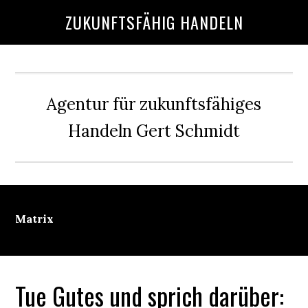
Skip
Skip
Skip
Skip
ZUKUNFTSFÄHIG HANDELN
to
to
to
to
main
primary
secondary
footer
content
sidebar
sidebar
Agentur für zukunftsfähiges
Handeln Gert Schmidt
Matrix
Tue Gutes und sprich darüber: