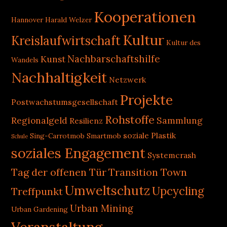
Kooperationen
Hannover
Harald Welzer
Kultur
Kreislaufwirtschaft
Kultur des
Nachbarschaftshilfe
Kunst
Wandels
Nachhaltigkeit
Netzwerk
Projekte
Postwachstumsgesellschaft
Rohstoffe
Regionalgeld
Sammlung
Resilienz
soziale Plastik
Sing-Carrotmob
Smartmob
Schule
soziales Engagement
Systemcrash
Tag der offenen Tür
Transition Town
Umweltschutz
Upcycling
Treffpunkt
Urban Mining
Urban Gardening